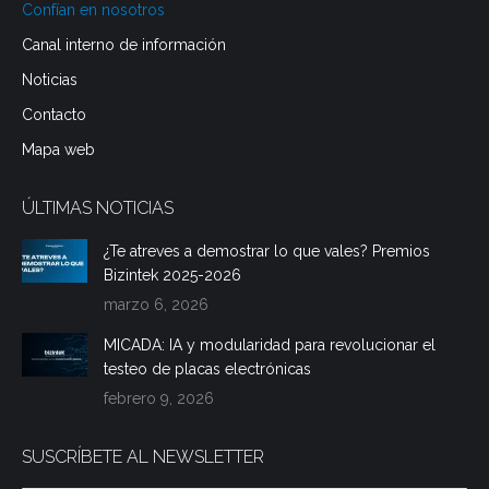
new
new
new
Confían en nosotros
window
window
window
Canal interno de información
Noticias
Contacto
Mapa web
ÚLTIMAS NOTICIAS
¿Te atreves a demostrar lo que vales? Premios
Bizintek 2025-2026
marzo 6, 2026
MICADA: IA y modularidad para revolucionar el
testeo de placas electrónicas
febrero 9, 2026
SUSCRÍBETE AL NEWSLETTER