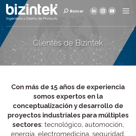
Buscar
Buscar:
Linkedin
Instagram
YouTube
page
page
page
opens
opens
opens
in
in
in
Clientes de Bizintek
new
new
new
window
window
window
Con más de 15 años de experiencia
somos expertos en la
conceptualización y desarrollo de
proyectos industriales para múltiples
sectores
: tecnológico, automoción,
energía, electromedicina, seguridad,