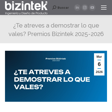
Buscar
Buscar:
Linkedin
Instagram
YouTube
page
page
page
opens
opens
opens
¿Te atreves a demostrar lo que
in
in
in
vales? Premios Bizintek 2025-2026
new
new
new
window
window
window
Mar
6
2026