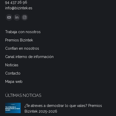
94 437 26 96
info@bizintek.es
Encuéntranos en:
YouTube
Linkedin
Instagram
page
page
page
Trabaja con nosotros
opens
opens
opens
Premios Bizintek
in
in
in
new
new
new
Confían en nosotros
window
window
window
Canal interno de información
Noticias
Contacto
Mapa web
ÚLTIMAS NOTICIAS
¿Te atreves a demostrar lo que vales? Premios
Bizintek 2025-2026