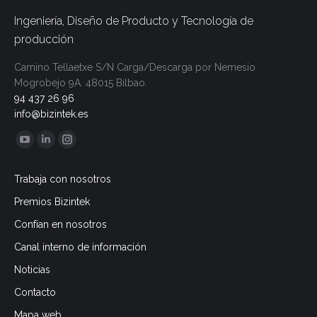
Ingeniería, Diseño de Producto y Tecnología de
producción
Camino Tellaetxe S/N
Carga/Descarga por
Nemesio
Mogrobejo 9A.
48015 Bilbao.
94 437 26 96
info@bizintek.es
Encuéntranos en:
YouTube
Linkedin
Instagram
page
page
page
Trabaja con nosotros
opens
opens
opens
Premios Bizintek
in
in
in
new
new
new
Confían en nosotros
window
window
window
Canal interno de información
Noticias
Contacto
Mapa web