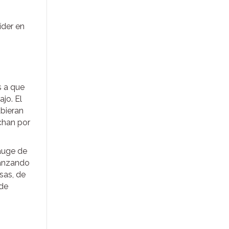
íder en
s a que
jo. El
ubieran
chan por
auge de
canzando
sas, de
 de