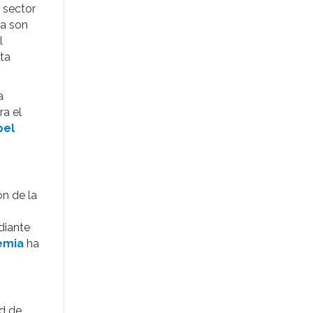
 sector
ya son
l
sta
a
ra el
pel
ón de la
diante
emia
ha
ad de