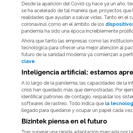
Desde la aparición del Covid-19 hace ya un año, te
se ha acelerado de tal manera que, proyectos que 
realidades que ayudan a salvar vidas. Tanto en el 
coronavirus como en el ámbito de los
dispositivo
pandemia ha sido una época increíblemente prolífi
Ahora que tanto las empresas como las instituciones
tecnológica para ofrecer una mejor atención al paci
futuro de la sanidad moderna ya comienzan a perfil
clave
.
Inteligencia artificial: estamos a
A lo largo de la pandemia, las capacidades de la int
crisis han quedado más que demostradas. Por ejempl
identificar patrones de contagio, respaldar los sis
softwares de rastreo. Todo indica que
la tecnolo
llegado para quedarse y ocupar un papel cada vez
Bizintek piensa en el futuro
Tras superar una rápida adaptación marcada por la