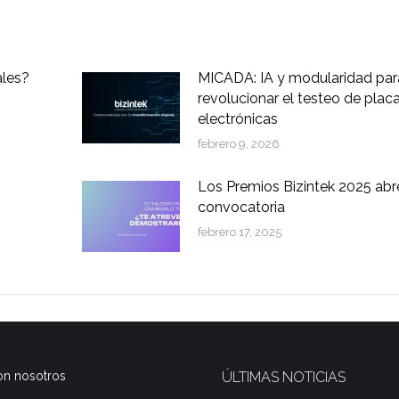
ales?
MICADA: IA y modularidad par
revolucionar el testeo de plac
electrónicas
febrero 9, 2026
Los Premios Bizintek 2025 abr
convocatoria
febrero 17, 2025
on nosotros
ÚLTIMAS NOTICIAS