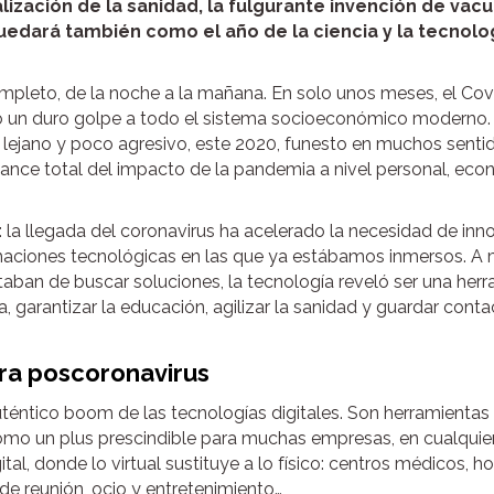
alización de la sanidad, la fulgurante invención de vac
edará también como el año de la ciencia y la tecnolog
leto, de la noche a la mañana. En solo unos meses, el Cov
do un duro golpe a todo el sistema socioeconómico moderno.
 lejano y poco agresivo, este 2020, funesto en muchos senti
lcance total del impacto de la pandemia a nivel personal, ec
: la llegada del coronavirus ha acelerado la necesidad de inn
rmaciones tecnológicas en las que ya estábamos inmersos. A
aban de buscar soluciones, la tecnología reveló ser una her
garantizar la educación, agilizar la sanidad y guardar cont
 era poscoronavirus
éntico boom de las tecnologías digitales. Son herramientas
omo un plus prescindible para muchas empresas, en cualquier
al, donde lo virtual sustituye a lo físico: centros médicos, ho
de reunión, ocio y entretenimiento…