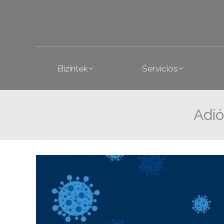
Bizintek
Se
Bizintek
Servicios
Adió