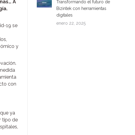
unas… A
Transformando el futuro de
ía.
Bizintek con herramientas
digitales
enero 22, 2025
id-19 se
dos,
onómico y
ovación.
 medida
ramienta
acto con
 que ya
 tipo de
spitales,