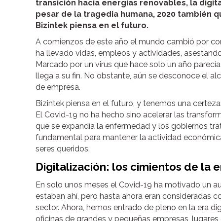
transición hacia energías renovables, la digit
pesar de la tragedia humana, 2020 también qu
Bizintek piensa en el futuro.
A comienzos de este año el mundo cambió por comp
ha llevado vidas, empleos y actividades, asestan
Marcado por un virus que hace solo un año parecía
llega a su fin. No obstante, aún se desconoce el a
de empresa.
Bizintek piensa en el futuro, y tenemos una certeza
El Covid-19 no ha hecho sino acelerar las transfo
que se expandía la enfermedad y los gobiernos trat
fundamental para mantener la actividad económica, 
seres queridos.
Digitalización: los cimientos de la
En solo unos meses el Covid-19 ha motivado un aut
estaban ahí, pero hasta ahora eran consideradas c
sector. Ahora, hemos entrado de pleno en la era digit
oficinas de grandes y pequeñas empresas, lugares 