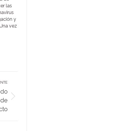
er las
navirus
igación y
 Una vez
ENTE
ndo
 de
cto