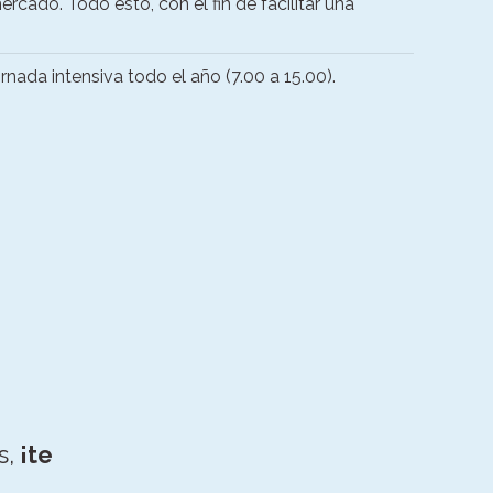
rcado. Todo esto, con el fin de facilitar una
ornada intensiva todo el año (7.00 a 15.00).
s,
¡te