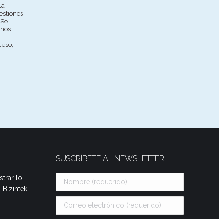
la
estiones
 Se
 nos
ceso,
SUSCRÍBETE AL NEWSLETTER
trar lo
 Bizintek