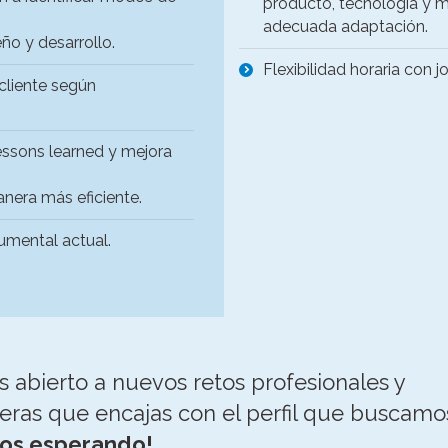
producto, tecnología y me
adecuada adaptación.
ño y desarrollo.
Flexibilidad horaria con j
cliente según
lessons learned y mejora
anera más eficiente.
cumental actual.
ás abierto a nuevos retos profesionales y
eras que encajas con el perfil que buscamo
os esperando!