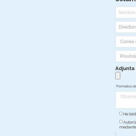
Adjunta 
*Formatos de
He leíd
Autori
mediante 