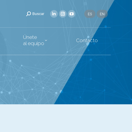
Únete
oticias
Contacto
Buscar
ES
EN
al equipo
Únete
Contacto
al equipo