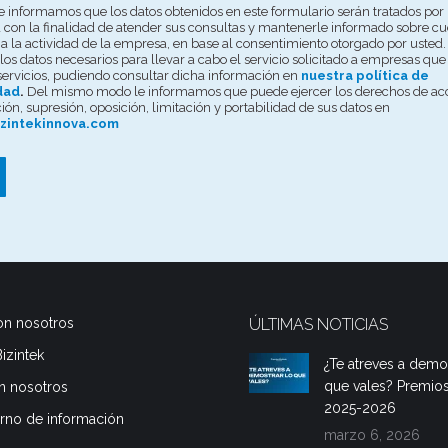
 informamos que los datos obtenidos en este formulario serán tratados por 
con la finalidad de atender sus consultas y mantenerle informado sobre cu
s a la actividad de la empresa, en base al consentimiento otorgado por usted.
los datos necesarios para llevar a cabo el servicio solicitado a empresas que
servicios, pudiendo consultar dicha información en
nuestra política de
dad
.
Del mismo modo le informamos que puede ejercer los derechos de ac
ción, supresión, oposición, limitación y portabilidad de sus datos en
zintekinnova.com
on nosotros
ÚLTIMAS NOTICIAS
izintek
¿Te atreves a demos
que vales? Premios
n nosotros
2025-2026
erno de información
marzo 6, 2026