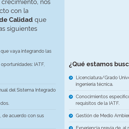
crecimiento, nos
cto con la
 de Calidad
que
as siguientes
n que vaya integrando las
¿Qué estamos bus
y oportunidades: IATF,
Licenciatura/Grado Univers
ingeniería técnica.
nual del Sistema Integrado
Conocimientos específico
ados.
requisitos de la IATF.
n, de acuerdo con sus
Gestión de Medio Ambien
Experiencia previa de, al