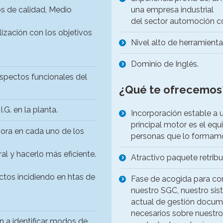
tos de calidad, Medio
una empresa industrial
del sector automoción con
lización con los objetivos
Nivel alto de herramienta
Dominio de Inglés.
aspectos funcionales del
¿Qué te ofrecemos
I.G. en la planta.
Incorporación estable a
principal motor es el equ
ejora en cada uno de los
personas que lo formam
al y hacerlo más eficiente.
Atractivo paquete retribu
ctos incidiendo en htas de
Fase de acogida para con
nuestro SGC, nuestro si
actual de gestión docume
necesarios sobre nuestro
n a identificar modos de