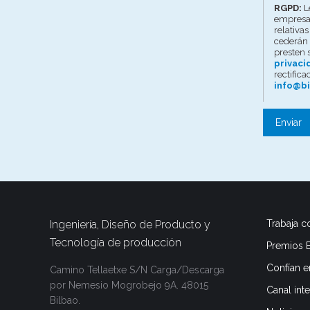
RGPD:
Le
empresa 
relativa
cederán 
presten 
privaci
rectifica
info@bi
Ingeniería, Diseño de Producto y
Trabaja c
Tecnología de producción
Premios B
Confían e
Camino Tellaetxe S/N
Carga/Descarga
por
Nemesio Mogrobejo 9A.
48015
Canal int
Bilbao.