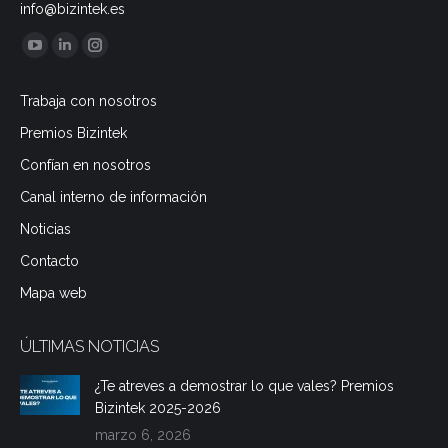
info@bizintek.es
Encuéntranos en:
YouTube
Linkedin
Instagram
page
page
page
Trabaja con nosotros
opens
opens
opens
Premios Bizintek
in
in
in
new
new
new
Confían en nosotros
window
window
window
Canal interno de información
Noticias
Contacto
Mapa web
ÚLTIMAS NOTICIAS
¿Te atreves a demostrar lo que vales? Premios
Bizintek 2025-2026
marzo 6, 2026