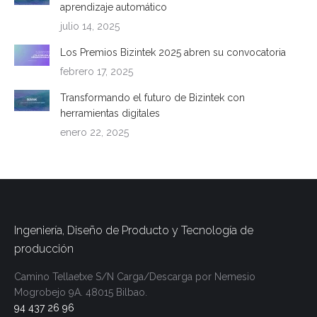
aprendizaje automático
julio 14, 2025
Los Premios Bizintek 2025 abren su convocatoria
febrero 17, 2025
Transformando el futuro de Bizintek con
herramientas digitales
enero 22, 2025
Ingeniería, Diseño de Producto y Tecnología de
producción
Camino Tellaetxe S/N
Carga/Descarga por
Nemesio
Mogrobejo 9A.
48015 Bilbao.
94 437 26 96