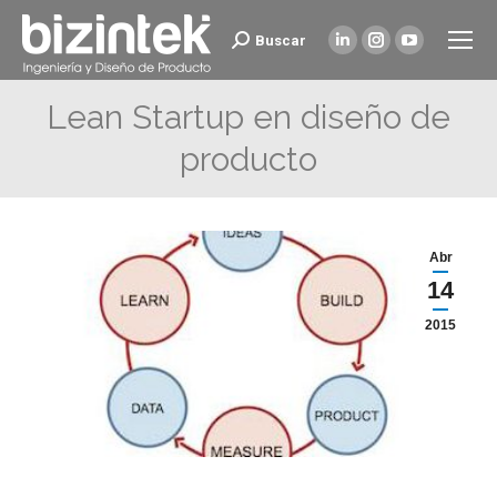
Buscar
Buscar:
Linkedin
Instagram
YouTube
page
page
page
Lean Startup en diseño de
opens
opens
opens
in
in
in
producto
new
new
new
window
window
window
Abr
14
2015