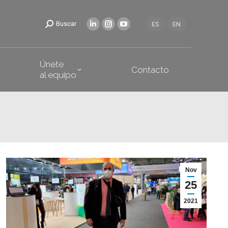
Únete
oticias
Contacto
Buscar
ES
EN
al equipo
Únete
Contacto
al equipo
Nov
25
2021