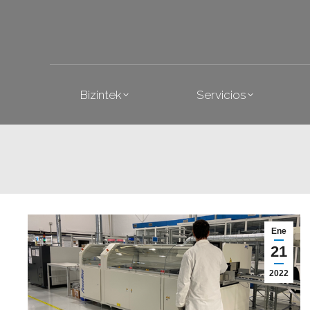
Bizintek
Se
Bizintek
Servicios
Ene
21
2022