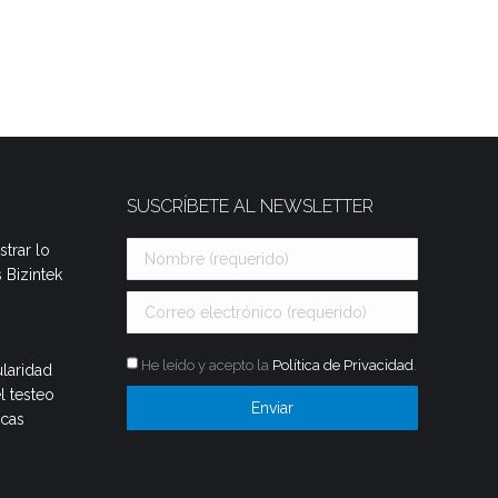
SUSCRÍBETE AL NEWSLETTER
trar lo
 Bizintek
He leído y acepto la
Política de Privacidad
.
laridad
l testeo
icas