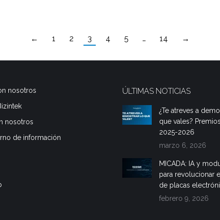
←
1
2
3
4
5
…
14
→
on nosotros
ÚLTIMAS NOTICIAS
izintek
¿Te atreves a demos
que vales? Premios
n nosotros
2025-2026
erno de información
marzo 6, 2026
MICADA: IA y modu
para revolucionar e
b
de placas electrón
febrero 9, 2026