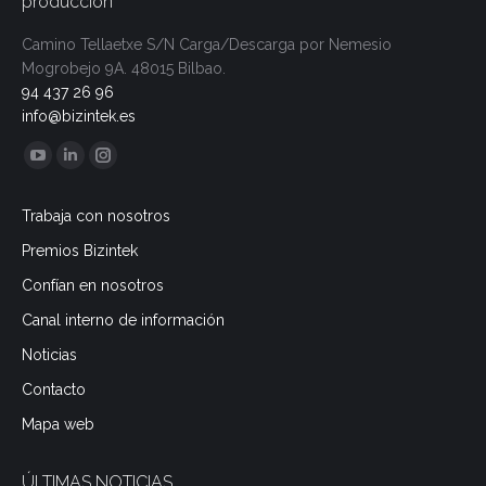
producción
Camino Tellaetxe S/N
Carga/Descarga por
Nemesio
Mogrobejo 9A.
48015 Bilbao.
94 437 26 96
info@bizintek.es
Encuéntranos en:
YouTube
Linkedin
Instagram
page
page
page
Trabaja con nosotros
opens
opens
opens
Premios Bizintek
in
in
in
new
new
new
Confían en nosotros
window
window
window
Canal interno de información
Noticias
Contacto
Mapa web
ÚLTIMAS NOTICIAS