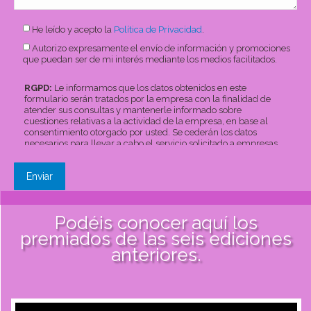
He leído y acepto la
Política de Privacidad
.
Autorizo expresamente el envío de información y promociones
que puedan ser de mi interés mediante los medios facilitados.
RGPD:
Le informamos que los datos obtenidos en este
formulario serán tratados por la empresa con la finalidad de
atender sus consultas y mantenerle informado sobre
cuestiones relativas a la actividad de la empresa, en base al
consentimiento otorgado por usted. Se cederán los datos
necesarios para llevar a cabo el servicio solicitado a empresas
que nos presten servicios, pudiendo consultar dicha
información en
nuestra política de privacidad
.
Del mismo
modo le informamos que puede ejercer los derechos de
acceso, rectificación, supresión, oposición, limitación y
portabilidad de sus datos en
info@bizintekinnova.com
Podéis conocer aquí los
premiados de las seis ediciones
anteriores.