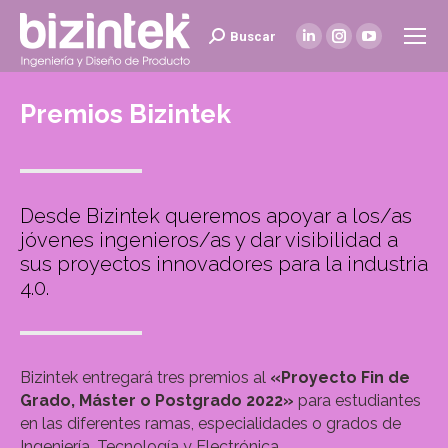
Buscar
Buscar:
Linkedin
Instagram
YouTube
page
page
page
opens
opens
opens
Premios Bizintek
in
in
in
new
new
new
window
window
window
Desde Bizintek queremos apoyar a los/as
jóvenes ingenieros/as y dar visibilidad a
sus proyectos innovadores para la industria
4.0.
Bizintek entregará tres premios al
«Proyecto Fin de
Grado, Máster o Postgrado 2022»
para estudiantes
en las diferentes ramas, especialidades o grados de
Ingeniería, Tecnología y Electrónica.