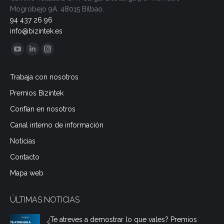
Mogrobejo 9A.
48015 Bilbao.
94 437 26 96
info@bizintek.es
Encuéntranos en:
YouTube
Linkedin
Instagram
page
page
page
Trabaja con nosotros
opens
opens
opens
Premios Bizintek
in
in
in
new
new
new
Confían en nosotros
window
window
window
Canal interno de información
Noticias
Contacto
Mapa web
ÚLTIMAS NOTICIAS
¿Te atreves a demostrar lo que vales? Premios