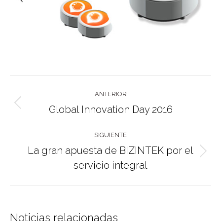
Navegación
ANTERIOR
entre
Publicación
Global Innovation Day 2016
publicaciones
anterior:
SIGUIENTE
La gran apuesta de BIZINTEK por el
Publicación
servicio integral
siguiente:
Noticias relacionadas