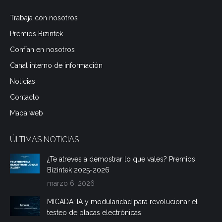
page
page
page
Trabaja con nosotros
opens
opens
opens
Premios Bizintek
in
in
in
new
new
new
Confían en nosotros
window
window
window
Canal interno de información
Noticias
Contacto
Mapa web
ÚLTIMAS NOTICIAS
¿Te atreves a demostrar lo que vales? Premios
Bizintek 2025-2026
marzo 6, 2026
MICADA: IA y modularidad para revolucionar el
testeo de placas electrónicas