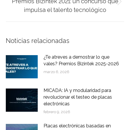
Premios Bizintek 2021: un concurso que
Publicación
impulsa el talento tecnológico
siguiente:
Noticias relacionadas
¿Te atreves a demostrar lo que
vales? Premios Bizintek 2025-2026
marzo 6, 2026
MICADA: IA y modularidad para
revolucionar el testeo de placas
electrónicas
febrero 9, 2026
Placas electrónicas basadas en