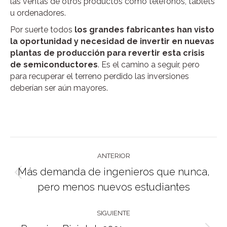
las ventas de otros productos como teléfonos, tablets
u ordenadores.
Por suerte todos
los grandes fabricantes han visto
la oportunidad y necesidad de invertir en nuevas
plantas de producción para revertir esta crisis
de semiconductores
. Es el camino a seguir, pero
para recuperar el terreno perdido las inversiones
deberían ser aún mayores.
Navegación
ANTERIOR
entre
Más demanda de ingenieros que nunca,
publicaciones
Publicación
pero menos nuevos estudiantes
anterior:
SIGUIENTE