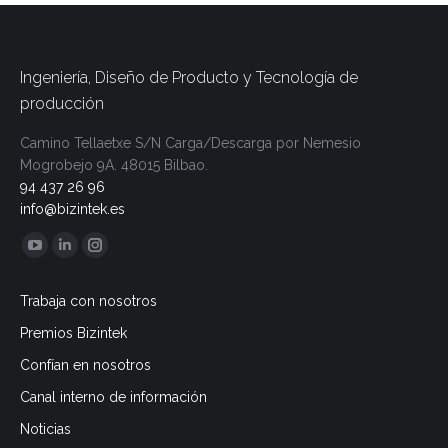
Ingeniería, Diseño de Producto y Tecnología de
producción
Camino Tellaetxe S/N
Carga/Descarga por
Nemesio
Mogrobejo 9A.
48015 Bilbao.
94 437 26 96
info@bizintek.es
Encuéntranos en:
YouTube
Linkedin
Instagram
page
page
page
Trabaja con nosotros
opens
opens
opens
Premios Bizintek
in
in
in
new
new
new
Confían en nosotros
window
window
window
Canal interno de información
Noticias